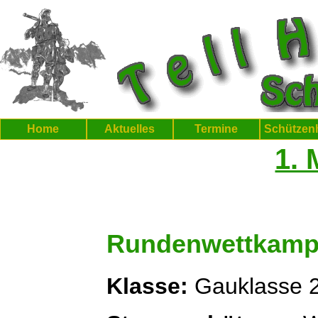
Home
Aktuelles
Termine
Schützen
1.
Rundenwettkampf
Klasse:
Gauklasse 